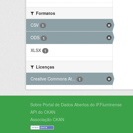
Formatos
CSV
1
ODS
1
XLSX
1
Licenças
Creative Commons At...
1
Sobre Portal de Dados Abertos do IFFluminense
API do CKAN
Associação CKAN