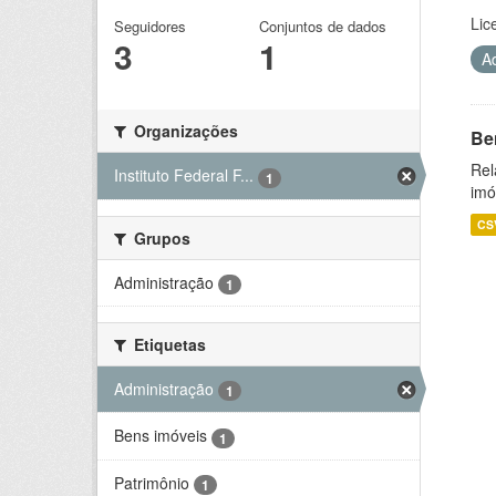
Lic
Seguidores
Conjuntos de dados
3
1
A
Organizações
Be
Rel
Instituto Federal F...
1
imó
CS
Grupos
Administração
1
Etiquetas
Administração
1
Bens imóveis
1
Patrimônio
1