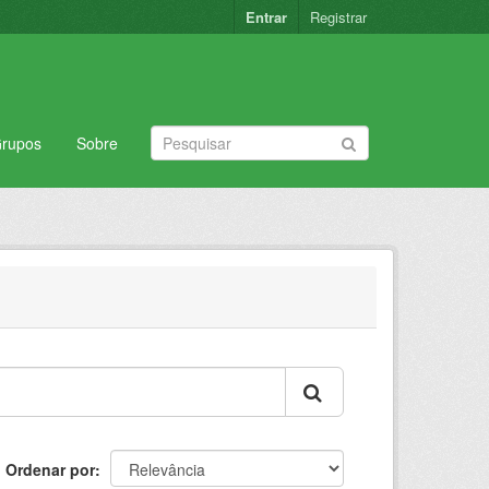
Entrar
Registrar
rupos
Sobre
Ordenar por