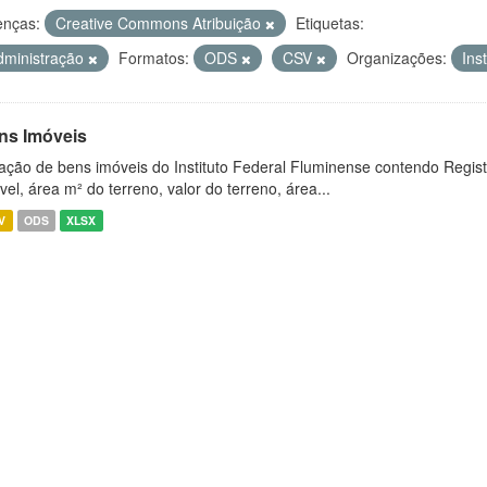
enças:
Creative Commons Atribuição
Etiquetas:
dministração
Formatos:
ODS
CSV
Organizações:
Ins
ns Imóveis
ação de bens imóveis do Instituto Federal Fluminense contendo Regist
vel, área m² do terreno, valor do terreno, área...
V
ODS
XLSX