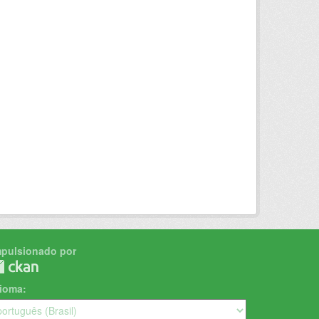
mpulsionado por
dioma