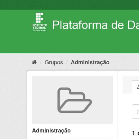
Pular
para
o
conteúdo
Grupos
Administração
Administração
1 