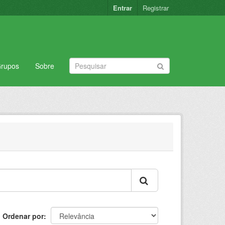
Entrar
Registrar
rupos
Sobre
Ordenar por