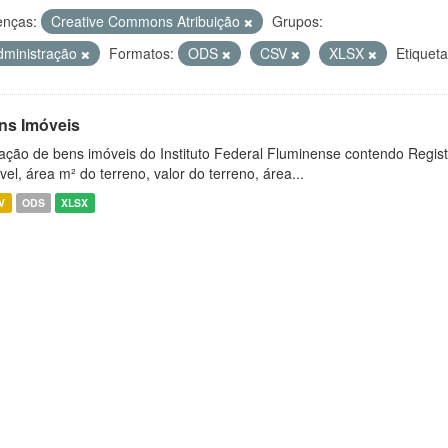
enças:
Creative Commons Atribuição
Grupos:
dministração
Formatos:
ODS
CSV
XLSX
Etiqueta
ns Imóveis
ação de bens imóveis do Instituto Federal Fluminense contendo Regist
vel, área m² do terreno, valor do terreno, área...
V
ODS
XLSX