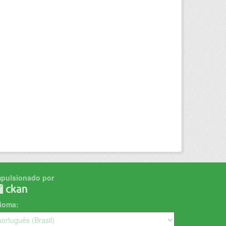
mpulsionado por
dioma