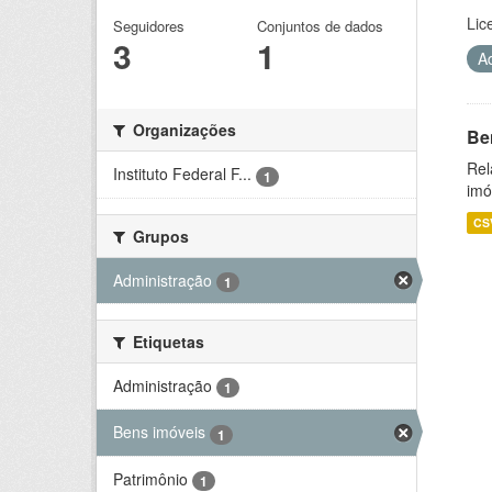
Lic
Seguidores
Conjuntos de dados
3
1
A
Organizações
Be
Rel
Instituto Federal F...
1
imó
CS
Grupos
Administração
1
Etiquetas
Administração
1
Bens imóveis
1
Patrimônio
1