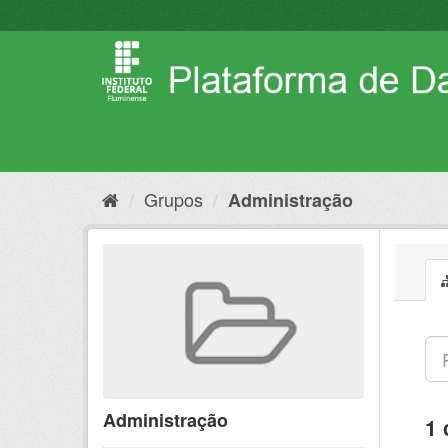
Pular
para
o
conteúdo
Grupos
Administração
Administração
1 