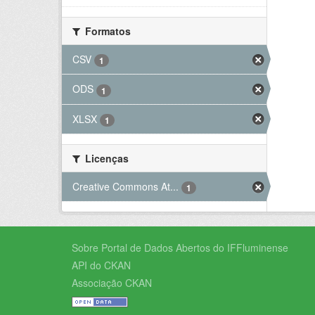
Formatos
CSV
1
ODS
1
XLSX
1
Licenças
Creative Commons At...
1
Sobre Portal de Dados Abertos do IFFluminense
API do CKAN
Associação CKAN