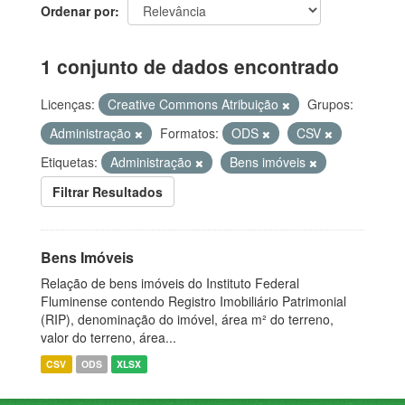
Ordenar por
1 conjunto de dados encontrado
Licenças:
Creative Commons Atribuição
Grupos:
Administração
Formatos:
ODS
CSV
Etiquetas:
Administração
Bens imóveis
Filtrar Resultados
Bens Imóveis
Relação de bens imóveis do Instituto Federal
Fluminense contendo Registro Imobiliário Patrimonial
(RIP), denominação do imóvel, área m² do terreno,
valor do terreno, área...
CSV
ODS
XLSX