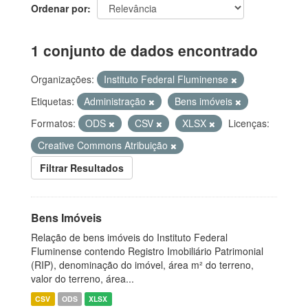
Ordenar por
1 conjunto de dados encontrado
Organizações:
Instituto Federal Fluminense
Etiquetas:
Administração
Bens imóveis
Formatos:
ODS
CSV
XLSX
Licenças:
Creative Commons Atribuição
Filtrar Resultados
Bens Imóveis
Relação de bens imóveis do Instituto Federal
Fluminense contendo Registro Imobiliário Patrimonial
(RIP), denominação do imóvel, área m² do terreno,
valor do terreno, área...
CSV
ODS
XLSX