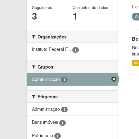
Lic
Seguidores
Conjuntos de dados
3
1
A
Organizações
Be
Rel
Instituto Federal F...
1
imó
CS
Grupos
Administração
1
Etiquetas
Administração
1
Bens imóveis
1
Patrimônio
1