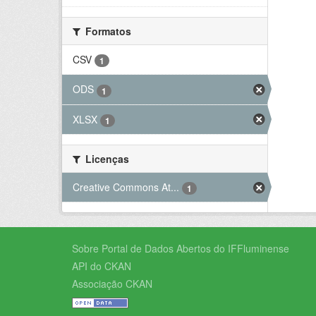
Formatos
CSV
1
ODS
1
XLSX
1
Licenças
Creative Commons At...
1
Sobre Portal de Dados Abertos do IFFluminense
API do CKAN
Associação CKAN