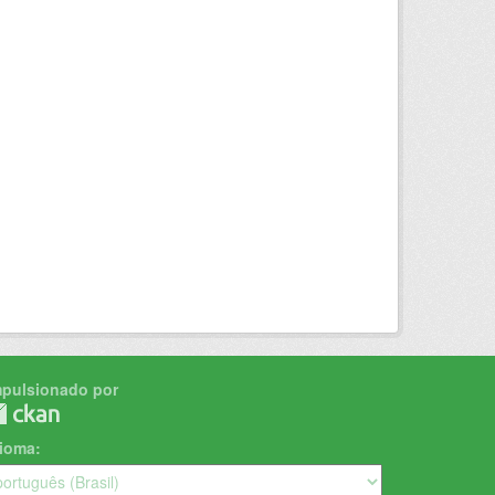
mpulsionado por
dioma