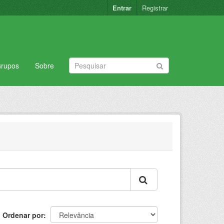
Entrar
Registrar
rupos
Sobre
Ordenar por