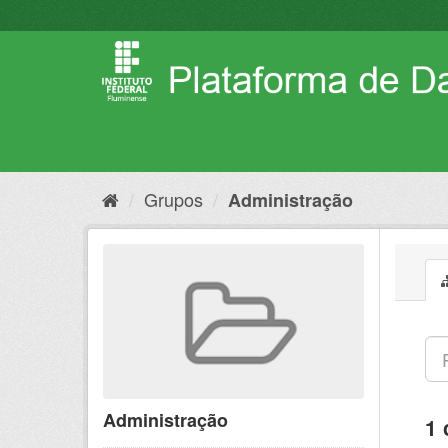
Pular
para
o
conteúdo
Grupos
Administração
Administração
1 