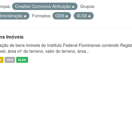
enças:
Creative Commons Atribuição
Grupos:
dministração
Formatos:
ODS
XLSX
ns Imóveis
ação de bens imóveis do Instituto Federal Fluminense contendo Regist
vel, área m² do terreno, valor do terreno, área...
V
ODS
XLSX