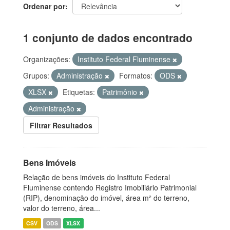
Ordenar por
1 conjunto de dados encontrado
Organizações:
Instituto Federal Fluminense
Grupos:
Administração
Formatos:
ODS
XLSX
Etiquetas:
Patrimônio
Administração
Filtrar Resultados
Bens Imóveis
Relação de bens imóveis do Instituto Federal
Fluminense contendo Registro Imobiliário Patrimonial
(RIP), denominação do imóvel, área m² do terreno,
valor do terreno, área...
CSV
ODS
XLSX