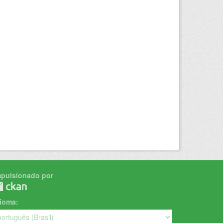
mpulsionado por
dioma