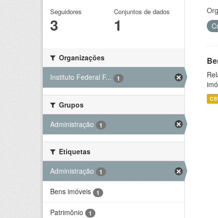
Org
Seguidores
Conjuntos de dados
3
1
C
Organizações
Be
Rel
Instituto Federal F...
1
imó
CS
Grupos
Administração
1
Etiquetas
Administração
1
Bens imóveis
1
Patrimônio
1