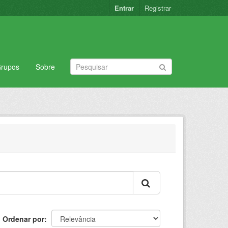
Entrar
Registrar
rupos
Sobre
Ordenar por