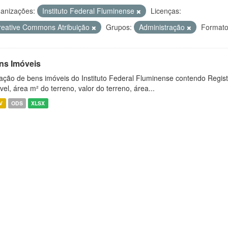
anizações:
Instituto Federal Fluminense
Licenças:
reative Commons Atribuição
Grupos:
Administração
Formato
ns Imóveis
ação de bens imóveis do Instituto Federal Fluminense contendo Regist
vel, área m² do terreno, valor do terreno, área...
V
ODS
XLSX