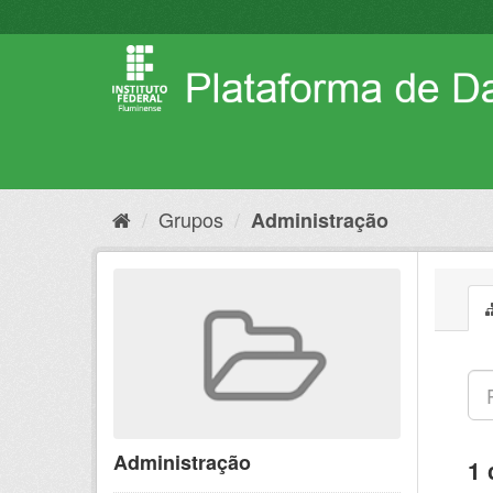
Pular
para
o
conteúdo
Grupos
Administração
Administração
1 