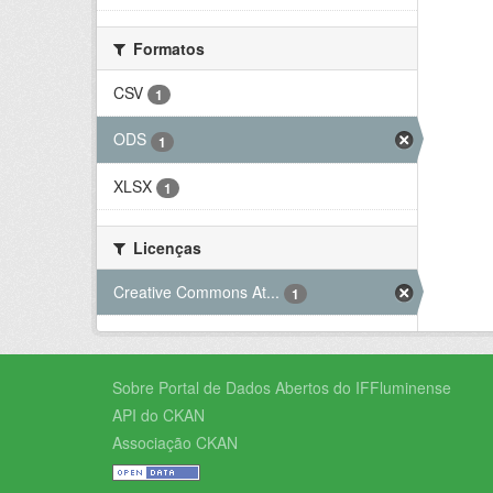
Formatos
CSV
1
ODS
1
XLSX
1
Licenças
Creative Commons At...
1
Sobre Portal de Dados Abertos do IFFluminense
API do CKAN
Associação CKAN