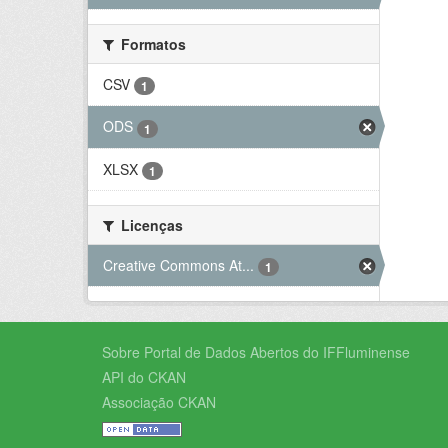
Formatos
CSV
1
ODS
1
XLSX
1
Licenças
Creative Commons At...
1
Sobre Portal de Dados Abertos do IFFluminense
API do CKAN
Associação CKAN