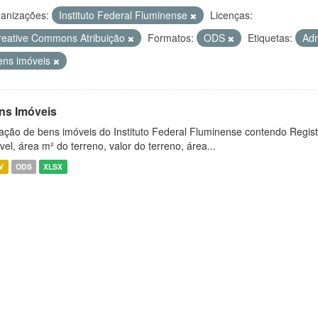
anizações:
Instituto Federal Fluminense
Licenças:
reative Commons Atribuição
Formatos:
ODS
Etiquetas:
Adm
ens imóveis
ns Imóveis
ação de bens imóveis do Instituto Federal Fluminense contendo Regist
vel, área m² do terreno, valor do terreno, área...
V
ODS
XLSX