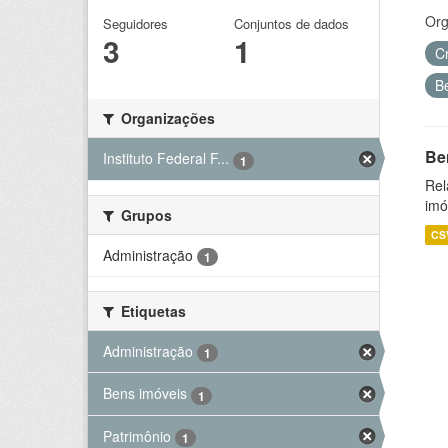
Org
Seguidores
Conjuntos de dados
3
1
C
B
Organizações
Be
Instituto Federal F...
1
Rel
imó
Grupos
CS
Administração
1
Etiquetas
Administração
1
Bens imóveis
1
Patrimônio
1