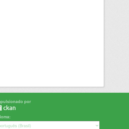
mpulsionado por
dioma