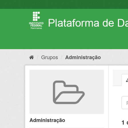
Pular
para
o
conteúdo
Grupos
Administração
Administração
1 