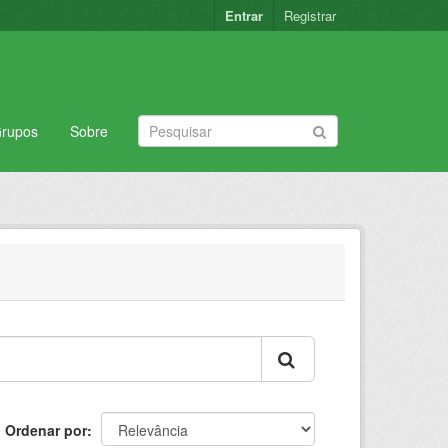
Entrar
Registrar
rupos
Sobre
Ordenar por