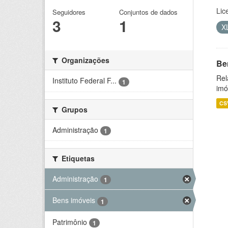
Lic
Seguidores
Conjuntos de dados
3
1
X
Organizações
Be
Rel
Instituto Federal F...
1
imó
CS
Grupos
Administração
1
Etiquetas
Administração
1
Bens imóveis
1
Patrimônio
1