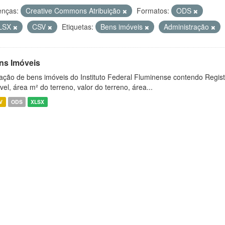
enças:
Creative Commons Atribuição
Formatos:
ODS
LSX
CSV
Etiquetas:
Bens imóveis
Administração
ns Imóveis
ação de bens imóveis do Instituto Federal Fluminense contendo Regist
vel, área m² do terreno, valor do terreno, área...
V
ODS
XLSX