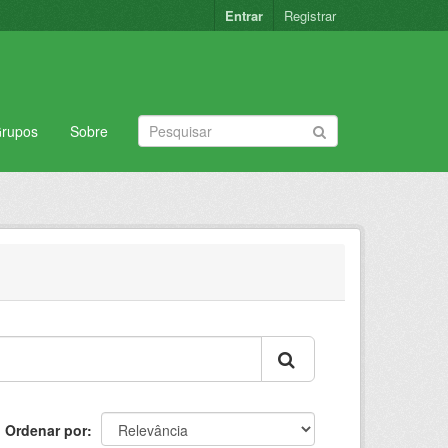
Entrar
Registrar
rupos
Sobre
Ordenar por