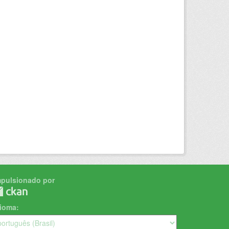
mpulsionado por
dioma