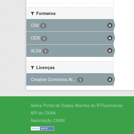
Formatos
CSV
1
ODS
1
XLSX
1
Licenças
Creative Commons At...
1
Sobre Portal de Dados Abertos do IFFluminense
API do CKAN
Associação CKAN