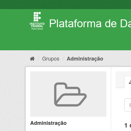
Pular
para
o
conteúdo
Grupos
Administração
Administração
1 