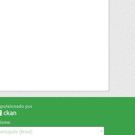
mpulsionado por
dioma