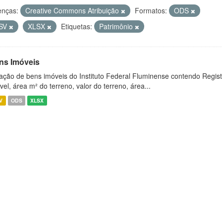
enças:
Creative Commons Atribuição
Formatos:
ODS
SV
XLSX
Etiquetas:
Patrimônio
ns Imóveis
ação de bens imóveis do Instituto Federal Fluminense contendo Regist
vel, área m² do terreno, valor do terreno, área...
V
ODS
XLSX