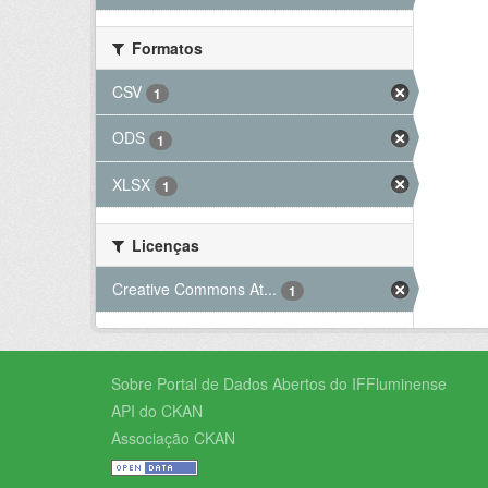
Formatos
CSV
1
ODS
1
XLSX
1
Licenças
Creative Commons At...
1
Sobre Portal de Dados Abertos do IFFluminense
API do CKAN
Associação CKAN