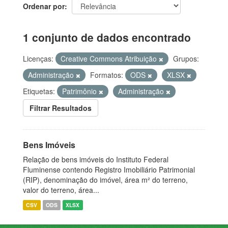
Ordenar por
1 conjunto de dados encontrado
Licenças:
Creative Commons Atribuição
Grupos:
Administração
Formatos:
ODS
XLSX
Etiquetas:
Patrimônio
Administração
Filtrar Resultados
Bens Imóveis
Relação de bens imóveis do Instituto Federal
Fluminense contendo Registro Imobiliário Patrimonial
(RIP), denominação do imóvel, área m² do terreno,
valor do terreno, área...
CSV
ODS
XLSX