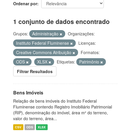
Ordenar por
1 conjunto de dados encontrado
Grupos:
Administração
Organizações:
Instituto Federal Fluminense
Licenças:
Creative Commons Atribuição
Formatos:
ODS
XLSX
Etiquetas:
Patrimônio
Filtrar Resultados
Bens Imóveis
Relação de bens imóveis do Instituto Federal
Fluminense contendo Registro Imobiliário Patrimonial
(RIP), denominação do imóvel, área m² do terreno,
valor do terreno, área...
CSV
ODS
XLSX