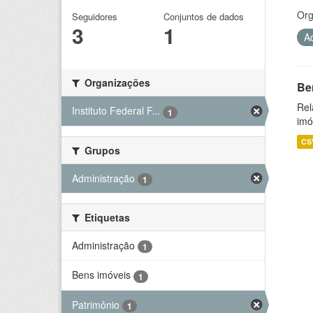
Org
Seguidores
Conjuntos de dados
3
1
A
Organizações
Be
Rel
Instituto Federal F...
1
imó
CS
Grupos
Administração
1
Etiquetas
Administração
1
Bens imóveis
1
Patrimônio
1