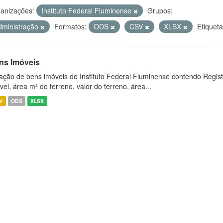
anizações:
Instituto Federal Fluminense
Grupos:
dministração
Formatos:
ODS
CSV
XLSX
Etiqueta
ns Imóveis
ação de bens imóveis do Instituto Federal Fluminense contendo Regist
vel, área m² do terreno, valor do terreno, área...
V
ODS
XLSX