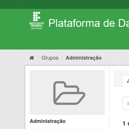
Pular
para
o
conteúdo
Grupos
Administração
Administração
1 