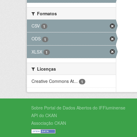
Formatos
CSV
1
ODS
1
XLSX
1
Licenças
Creative Commons At...
1
Sobre Portal de Dados Abertos do IFFluminense
API do CKAN
Associação CKAN