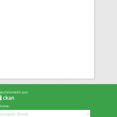
mpulsionado por
dioma