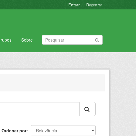
Entrar
Registrar
rupos
Sobre
Ordenar por