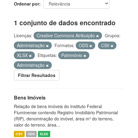
Ordenar por
1 conjunto de dados encontrado
Licenças:
Creative Commons Atribuição
Grupos:
Administração
Formatos:
ODS
CSV
XLSX
Etiquetas:
Patrimônio
Administração
Filtrar Resultados
Bens Imóveis
Relação de bens imóveis do Instituto Federal
Fluminense contendo Registro Imobiliário Patrimonial
(RIP), denominação do imóvel, área m² do terreno,
valor do terreno, área...
CSV
ODS
XLSX