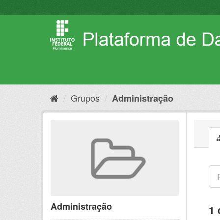
Pular
para
o
conteúdo
Grupos
Administração
Administração
1 