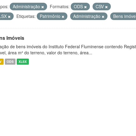
pos:
Administração
Formatos:
ODS
CSV
LSX
Etiquetas:
Patrimônio
Administração
Bens imóve
ns Imóveis
ação de bens imóveis do Instituto Federal Fluminense contendo Regist
vel, área m² do terreno, valor do terreno, área...
V
ODS
XLSX