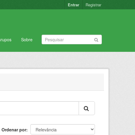
Entrar
Registrar
rupos
Sobre
Ordenar por