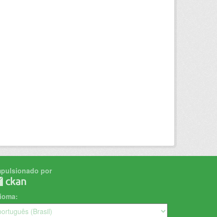
mpulsionado por
dioma