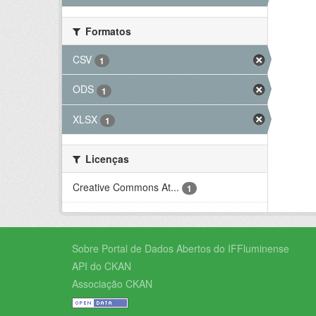
Formatos
CSV
1
ODS
1
XLSX
1
Licenças
Creative Commons At...
1
Sobre Portal de Dados Abertos do IFFluminense
API do CKAN
Associação CKAN