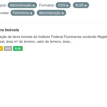
pos:
Administração
Formatos:
ODS
XLSX
quetas:
Patrimônio
Administração
ns Imóveis
ação de bens imóveis do Instituto Federal Fluminense contendo Regist
vel, área m² do terreno, valor do terreno, área...
V
ODS
XLSX