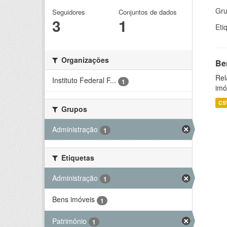
Gru
Seguidores
Conjuntos de dados
3
1
Eti
Organizações
Be
Rel
Instituto Federal F...
1
imó
CS
Grupos
Administração
1
Etiquetas
Administração
1
Bens imóveis
1
Patrimônio
1