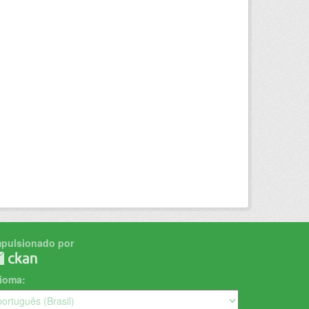
mpulsionado por
dioma