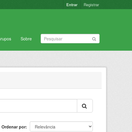
Entrar
Registrar
rupos
Sobre
Ordenar por