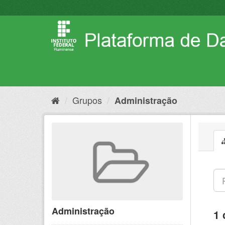
Pular
para
o
conteúdo
Grupos
Administração
Administração
1 