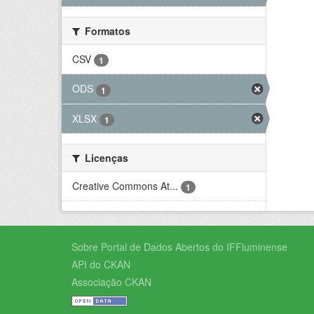
Formatos
CSV
1
ODS
1
XLSX
1
Licenças
Creative Commons At...
1
Sobre Portal de Dados Abertos do IFFluminense
API do CKAN
Associação CKAN