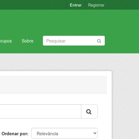
Entrar
Registrar
rupos
Sobre
Ordenar por