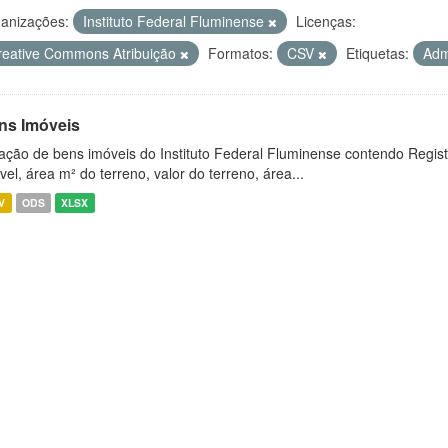
anizações:
Instituto Federal Fluminense
Licenças:
reative Commons Atribuição
Formatos:
CSV
Etiquetas:
Adm
ns Imóveis
ação de bens imóveis do Instituto Federal Fluminense contendo Regist
vel, área m² do terreno, valor do terreno, área...
V
ODS
XLSX