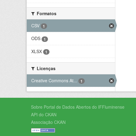
Formatos
CSV
1
ODS
1
XLSX
1
Licenças
Creative Commons At...
1
Sobre Portal de Dados Abertos do IFFluminense
API do CKAN
Associação CKAN