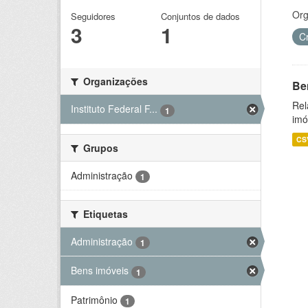
Org
Seguidores
Conjuntos de dados
3
1
C
Organizações
Be
Rel
Instituto Federal F...
1
imó
CS
Grupos
Administração
1
Etiquetas
Administração
1
Bens imóveis
1
Patrimônio
1