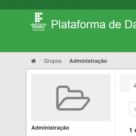
Pular
para
o
conteúdo
Grupos
Administração
Administração
1 