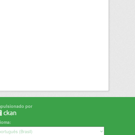
mpulsionado por
dioma