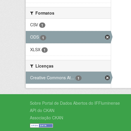
Formatos
CSV
1
ODS
1
XLSX
1
Licenças
Creative Commons At...
1
Sobre Portal de Dados Abertos do IFFluminense
API do CKAN
Associação CKAN