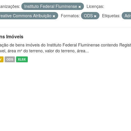
anizações:
Instituto Federal Fluminense
Licenças:
reative Commons Atribuição
Formatos:
ODS
Etiquetas:
Adm
ns Imóveis
ação de bens imóveis do Instituto Federal Fluminense contendo Regist
vel, área m² do terreno, valor do terreno, área...
V
ODS
XLSX