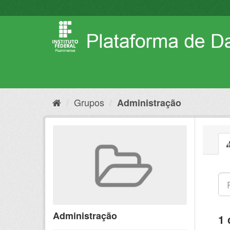
Pular
para
o
conteúdo
Grupos
Administração
Administração
1 