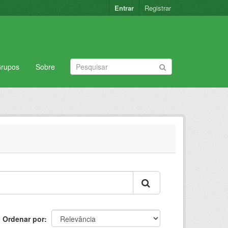
Entrar
Registrar
rupos
Sobre
Ordenar por