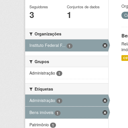
Org
Seguidores
Conjuntos de dados
3
1
C
Organizações
Be
Rel
Instituto Federal F...
1
imó
CS
Grupos
Administração
1
Etiquetas
Administração
1
Bens imóveis
1
Patrimônio
1