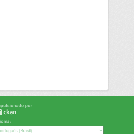
mpulsionado por
dioma