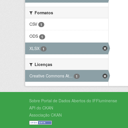
Formatos
CSV
1
ODS
1
XLSX
1
Licenças
Creative Commons At...
1
Sobre Portal de Dados Abertos do IFFluminense
API do CKAN
Associação CKAN