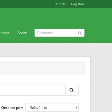
Entrar
Registrar
rupos
Sobre
Ordenar por