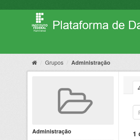
Pular
para
o
conteúdo
Grupos
Administração
Administração
1 