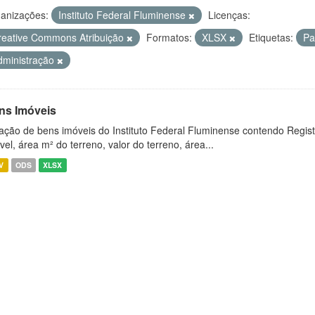
anizações:
Instituto Federal Fluminense
Licenças:
reative Commons Atribuição
Formatos:
XLSX
Etiquetas:
Pa
dministração
ns Imóveis
ação de bens imóveis do Instituto Federal Fluminense contendo Regist
vel, área m² do terreno, valor do terreno, área...
V
ODS
XLSX