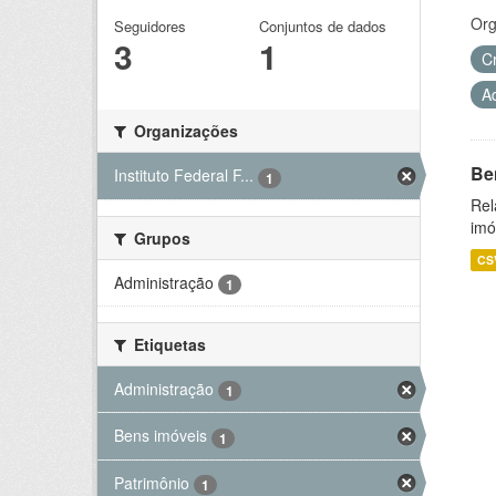
Org
Seguidores
Conjuntos de dados
3
1
C
A
Organizações
Be
Instituto Federal F...
1
Rel
imó
Grupos
CS
Administração
1
Etiquetas
Administração
1
Bens imóveis
1
Patrimônio
1