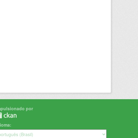
mpulsionado por
dioma