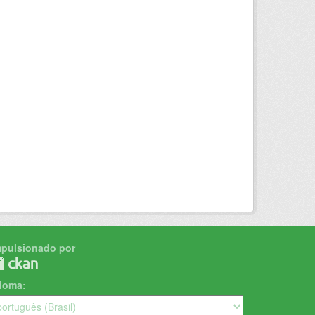
mpulsionado por
dioma