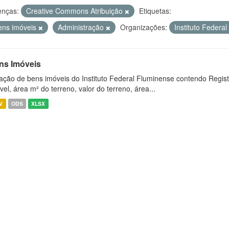
enças:
Creative Commons Atribuição
Etiquetas:
ens imóveis
Administração
Organizações:
Instituto Federa
ns Imóveis
ação de bens imóveis do Instituto Federal Fluminense contendo Regist
vel, área m² do terreno, valor do terreno, área...
V
ODS
XLSX