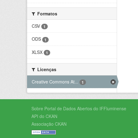
Formatos
CSV
1
ODS
1
XLSX
1
Licenças
Creative Commons At...
1
Sobre Portal de Dados Abertos do IFFluminense
API do CKAN
Associação CKAN