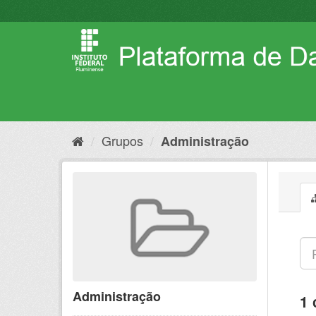
Pular
para
o
conteúdo
Grupos
Administração
Administração
1 