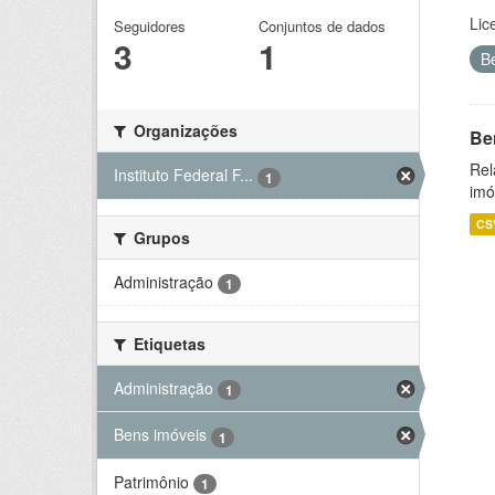
Lic
Seguidores
Conjuntos de dados
3
1
B
Organizações
Be
Rel
Instituto Federal F...
1
imó
CS
Grupos
Administração
1
Etiquetas
Administração
1
Bens imóveis
1
Patrimônio
1