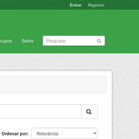
Entrar
Registrar
rupos
Sobre
Ordenar por