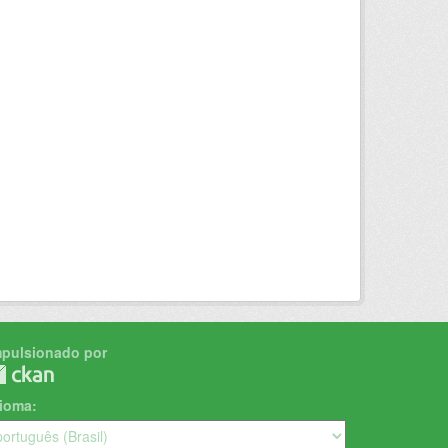
mpulsionado por
dioma