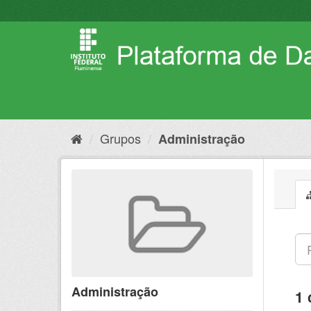
Pular
para
o
conteúdo
Grupos
Administração
Administração
1 