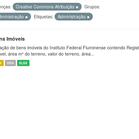
enças:
Creative Commons Atribuição
Grupos:
dministração
Etiquetas:
Administração
ns Imóveis
ação de bens imóveis do Instituto Federal Fluminense contendo Regist
vel, área m² do terreno, valor do terreno, área...
V
ODS
XLSX