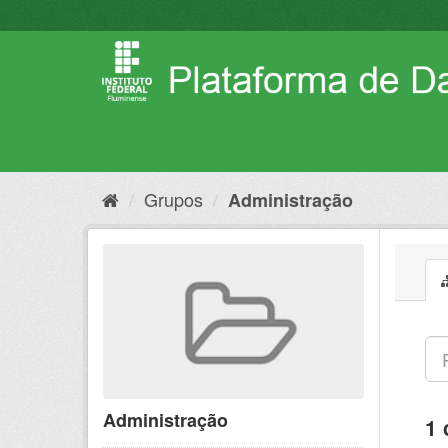
Pular
para
o
conteúdo
Grupos
Administração
Administração
1 