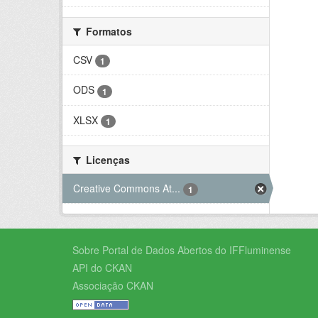
Formatos
CSV
1
ODS
1
XLSX
1
Licenças
Creative Commons At...
1
Sobre Portal de Dados Abertos do IFFluminense
API do CKAN
Associação CKAN