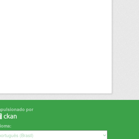
mpulsionado por
dioma