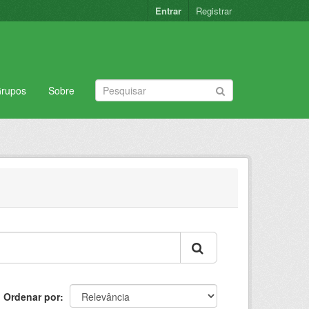
Entrar
Registrar
rupos
Sobre
Ordenar por