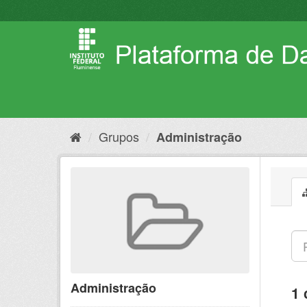
Pular
para
o
conteúdo
Grupos
Administração
Administração
1 