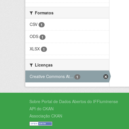
Formatos
CSV
1
ODS
1
XLSX
1
Licenças
Creative Commons At...
1
Sobre Portal de Dados Abertos do IFFluminense
API do CKAN
Associação CKAN