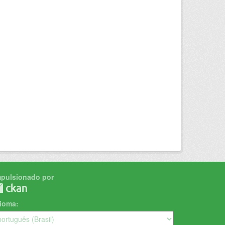
mpulsionado por
dioma