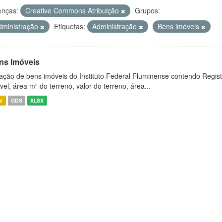
enças:
Creative Commons Atribuição
Grupos:
dministração
Etiquetas:
Administração
Bens imóveis
ns Imóveis
ação de bens imóveis do Instituto Federal Fluminense contendo Regist
vel, área m² do terreno, valor do terreno, área...
V
ODS
XLSX