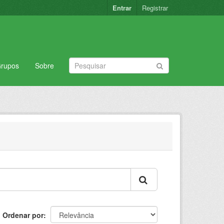
Entrar
Registrar
rupos
Sobre
Ordenar por