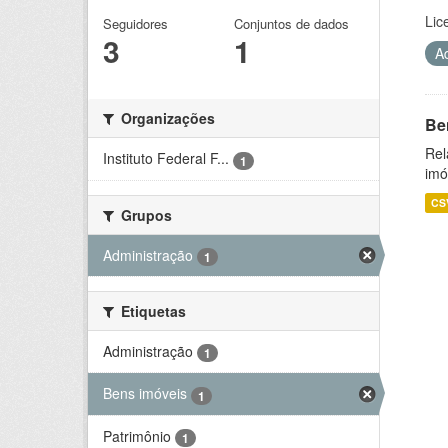
Lic
Seguidores
Conjuntos de dados
3
1
A
Organizações
Be
Rel
Instituto Federal F...
1
imó
CS
Grupos
Administração
1
Etiquetas
Administração
1
Bens imóveis
1
Patrimônio
1