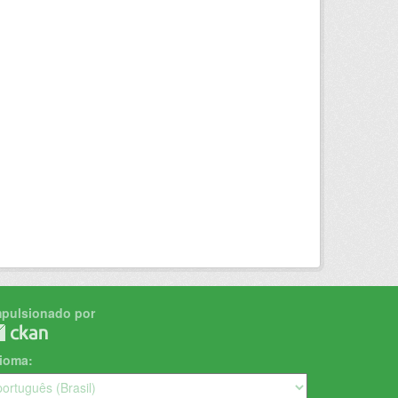
mpulsionado por
dioma