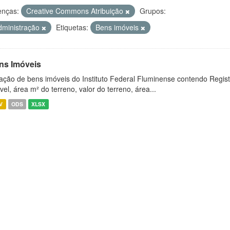
enças:
Creative Commons Atribuição
Grupos:
dministração
Etiquetas:
Bens imóveis
ns Imóveis
ação de bens imóveis do Instituto Federal Fluminense contendo Regist
vel, área m² do terreno, valor do terreno, área...
V
ODS
XLSX