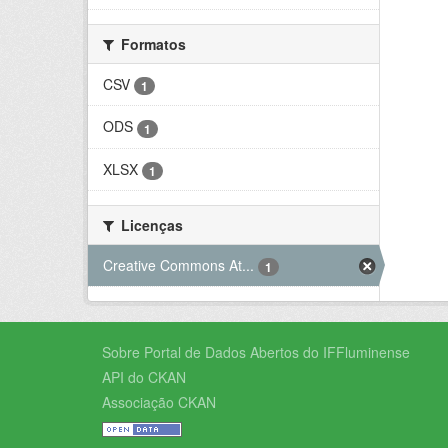
Formatos
CSV
1
ODS
1
XLSX
1
Licenças
Creative Commons At...
1
Sobre Portal de Dados Abertos do IFFluminense
API do CKAN
Associação CKAN