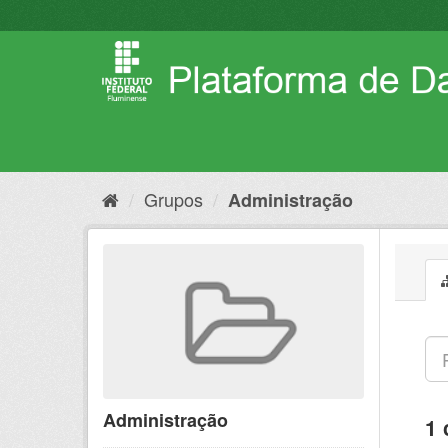
Pular
para
o
conteúdo
Grupos
Administração
Administração
1 