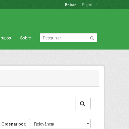
Entrar
Registrar
rupos
Sobre
Ordenar por