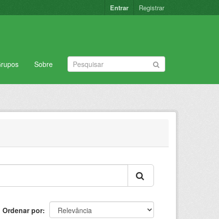
Entrar
Registrar
rupos
Sobre
Ordenar por