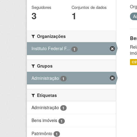
Org
Seguidores
Conjuntos de dados
3
1
A
Organizações
Be
Rel
Instituto Federal F...
1
imó
CS
Grupos
Administração
1
Etiquetas
Administração
1
Bens imóveis
1
Patrimônio
1