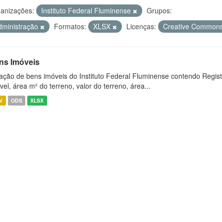
anizações:
Instituto Federal Fluminense
Grupos:
dministração
Formatos:
XLSX
Licenças:
Creative Commons
ns Imóveis
ação de bens imóveis do Instituto Federal Fluminense contendo Regist
vel, área m² do terreno, valor do terreno, área...
V
ODS
XLSX