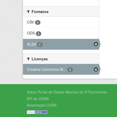
Formatos
CSV
1
ODS
1
XLSX
1
Licenças
Creative Commons At...
1
Sobre Portal de Dados Abertos do IFFluminense
API do CKAN
Associação CKAN