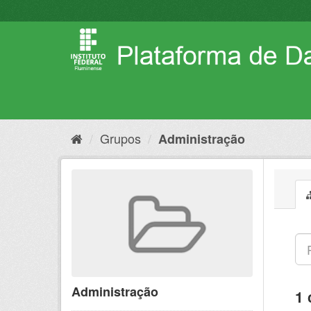
Pular
para
o
conteúdo
Grupos
Administração
Administração
1 