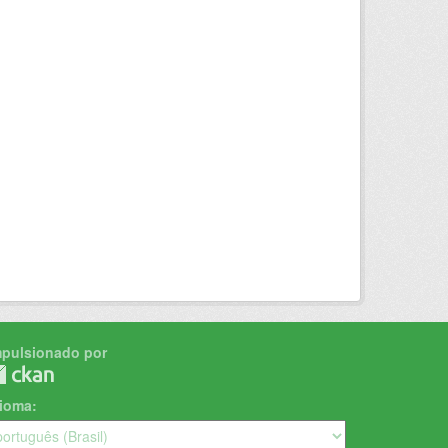
mpulsionado por
dioma