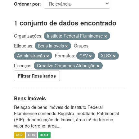
Ordenar por
1 conjunto de dados encontrado
Organizações:
Instituto Federal Fluminense
Etiquetas:
Bens imóveis
Grupos:
Administração
Formatos:
CSV
XLSX
Licenças:
Creative Commons Atribuição
Filtrar Resultados
Bens Imóveis
Relação de bens imóveis do Instituto Federal
Fluminense contendo Registro Imobiliário Patrimonial
(RIP), denominação do imóvel, área m² do terreno,
valor do terreno, área...
CSV
ODS
XLSX