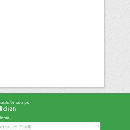
mpulsionado por
dioma