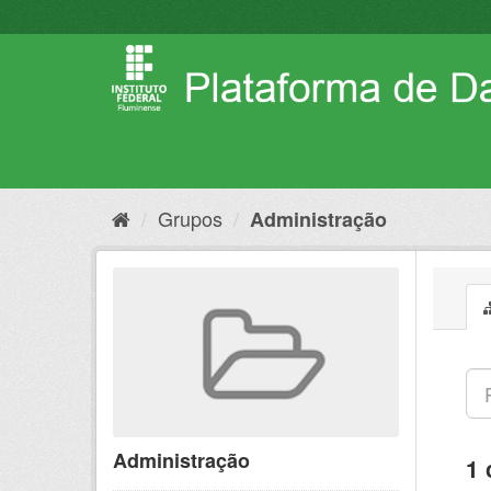
Pular
para
o
conteúdo
Grupos
Administração
Administração
1 