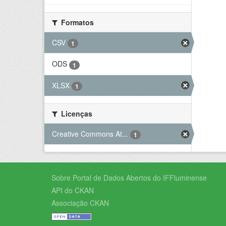
Formatos
CSV
1
ODS
1
XLSX
1
Licenças
Creative Commons At...
1
Sobre Portal de Dados Abertos do IFFluminense
API do CKAN
Associação CKAN