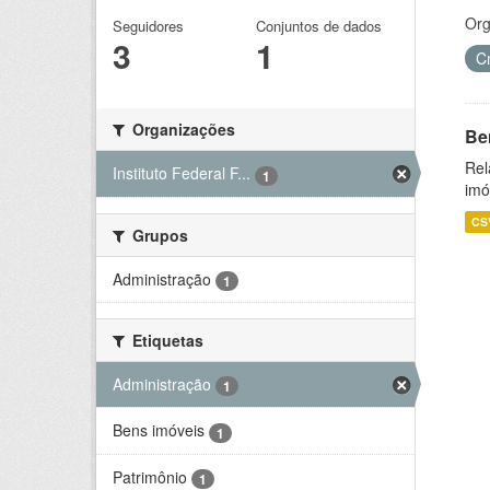
Org
Seguidores
Conjuntos de dados
3
1
C
Organizações
Be
Rel
Instituto Federal F...
1
imó
CS
Grupos
Administração
1
Etiquetas
Administração
1
Bens imóveis
1
Patrimônio
1