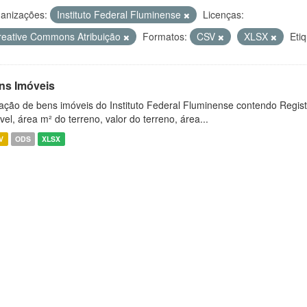
anizações:
Instituto Federal Fluminense
Licenças:
reative Commons Atribuição
Formatos:
CSV
XLSX
Eti
ns Imóveis
ação de bens imóveis do Instituto Federal Fluminense contendo Regist
vel, área m² do terreno, valor do terreno, área...
V
ODS
XLSX