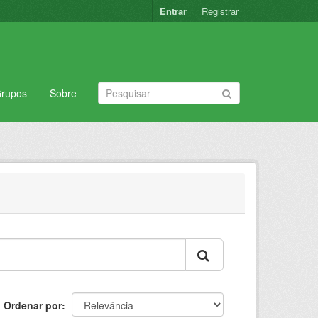
Entrar
Registrar
rupos
Sobre
Ordenar por