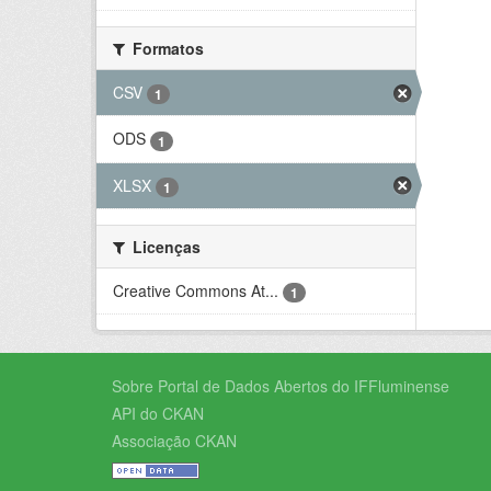
Formatos
CSV
1
ODS
1
XLSX
1
Licenças
Creative Commons At...
1
Sobre Portal de Dados Abertos do IFFluminense
API do CKAN
Associação CKAN