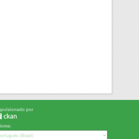
mpulsionado por
dioma