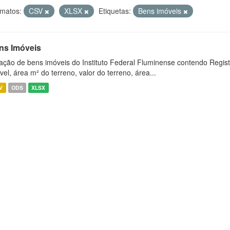
matos:
CSV
XLSX
Etiquetas:
Bens imóveis
ns Imóveis
ação de bens imóveis do Instituto Federal Fluminense contendo Regist
vel, área m² do terreno, valor do terreno, área...
V
ODS
XLSX