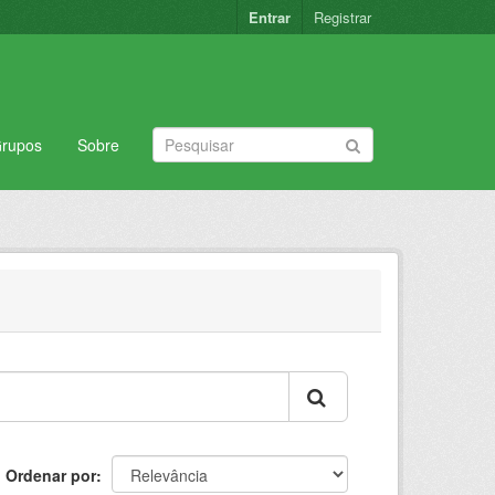
Entrar
Registrar
rupos
Sobre
Ordenar por