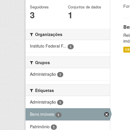
For
Seguidores
Conjuntos de dados
3
1
Be
Organizações
Rel
imó
Instituto Federal F...
1
CS
Grupos
Administração
1
Etiquetas
Administração
1
Bens imóveis
1
Patrimônio
1