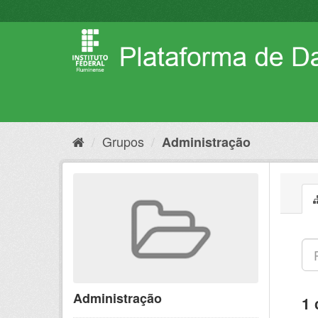
Pular
para
o
conteúdo
Grupos
Administração
Administração
1 