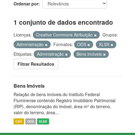
Ordenar por
1 conjunto de dados encontrado
Licenças:
Creative Commons Atribuição
Grupos:
Administração
Formatos:
ODS
XLSX
Etiquetas:
Administração
Bens imóveis
Filtrar Resultados
Bens Imóveis
Relação de bens imóveis do Instituto Federal
Fluminense contendo Registro Imobiliário Patrimonial
(RIP), denominação do imóvel, área m² do terreno,
valor do terreno, área...
CSV
ODS
XLSX