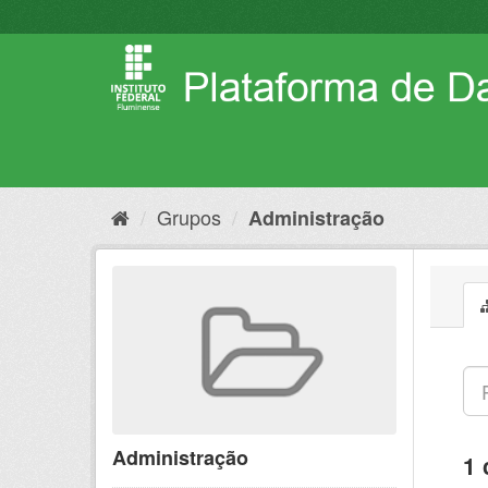
Pular
para
o
conteúdo
Grupos
Administração
Administração
1 