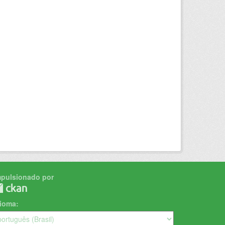
mpulsionado por
dioma