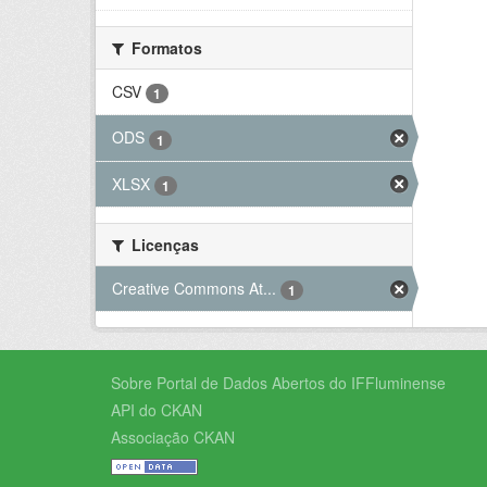
Formatos
CSV
1
ODS
1
XLSX
1
Licenças
Creative Commons At...
1
Sobre Portal de Dados Abertos do IFFluminense
API do CKAN
Associação CKAN