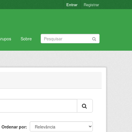
Entrar
Registrar
rupos
Sobre
Ordenar por