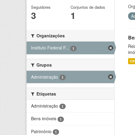
Org
Seguidores
Conjuntos de dados
3
1
A
Organizações
Be
Rel
Instituto Federal F...
1
imó
CS
Grupos
Administração
1
Etiquetas
Administração
1
Bens imóveis
1
Patrimônio
1