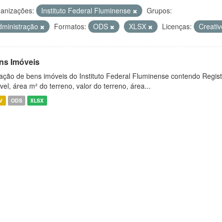
anizações:
Instituto Federal Fluminense
Grupos:
dministração
Formatos:
ODS
XLSX
Licenças:
Creati
ns Imóveis
ação de bens imóveis do Instituto Federal Fluminense contendo Regist
vel, área m² do terreno, valor do terreno, área...
V
ODS
XLSX