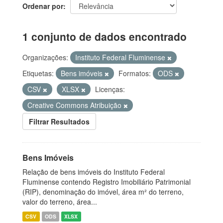
Ordenar por
1 conjunto de dados encontrado
Organizações:
Instituto Federal Fluminense
Etiquetas:
Bens imóveis
Formatos:
ODS
CSV
XLSX
Licenças:
Creative Commons Atribuição
Filtrar Resultados
Bens Imóveis
Relação de bens imóveis do Instituto Federal
Fluminense contendo Registro Imobiliário Patrimonial
(RIP), denominação do imóvel, área m² do terreno,
valor do terreno, área...
CSV
ODS
XLSX