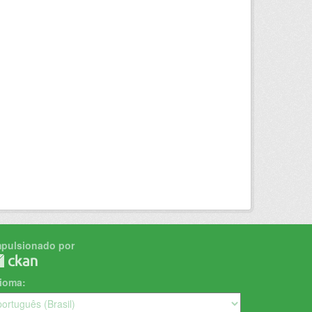
mpulsionado por
dioma