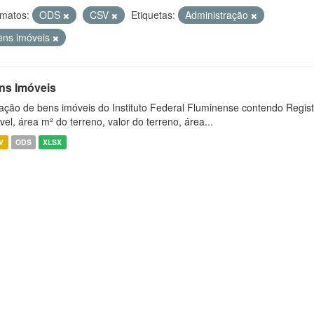
matos:
ODS
CSV
Etiquetas:
Administração
ens imóveis
ns Imóveis
ação de bens imóveis do Instituto Federal Fluminense contendo Regist
vel, área m² do terreno, valor do terreno, área...
V
ODS
XLSX