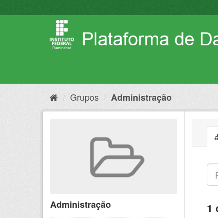
Pular
para
o
conteúdo
Grupos
Administração
Administração
1 