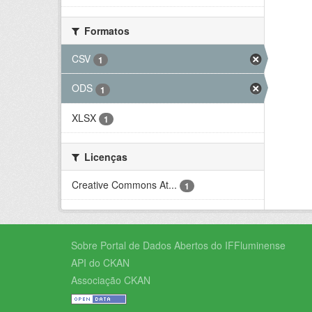
Formatos
CSV
1
ODS
1
XLSX
1
Licenças
Creative Commons At...
1
Sobre Portal de Dados Abertos do IFFluminense
API do CKAN
Associação CKAN