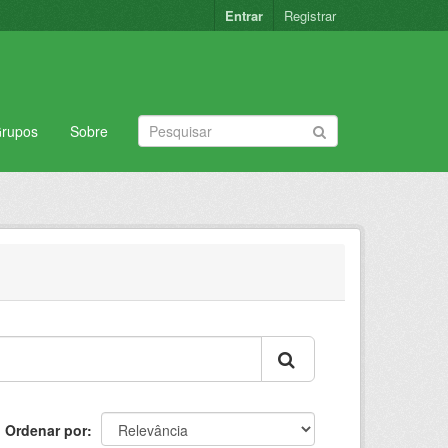
Entrar
Registrar
rupos
Sobre
Ordenar por