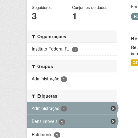
For
Seguidores
Conjuntos de dados
3
1
B
Organizações
Be
Rel
Instituto Federal F...
1
imó
CS
Grupos
Administração
1
Etiquetas
Administração
1
Bens imóveis
1
Patrimônio
1