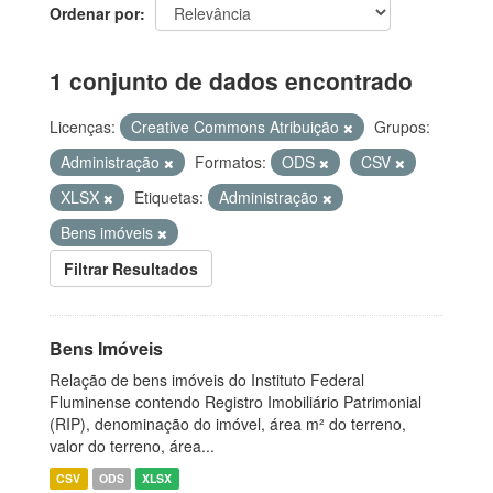
Ordenar por
1 conjunto de dados encontrado
Licenças:
Creative Commons Atribuição
Grupos:
Administração
Formatos:
ODS
CSV
XLSX
Etiquetas:
Administração
Bens imóveis
Filtrar Resultados
Bens Imóveis
Relação de bens imóveis do Instituto Federal
Fluminense contendo Registro Imobiliário Patrimonial
(RIP), denominação do imóvel, área m² do terreno,
valor do terreno, área...
CSV
ODS
XLSX