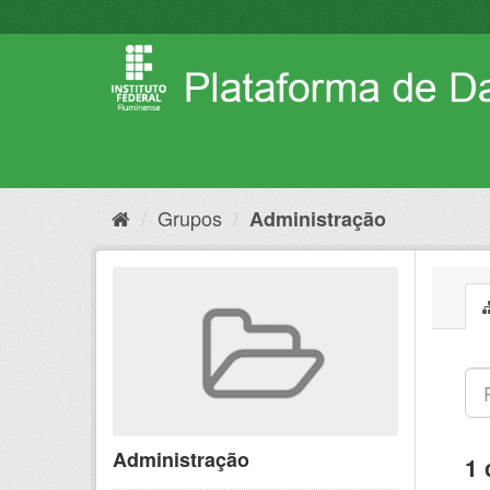
Pular
para
o
conteúdo
Grupos
Administração
Administração
1 