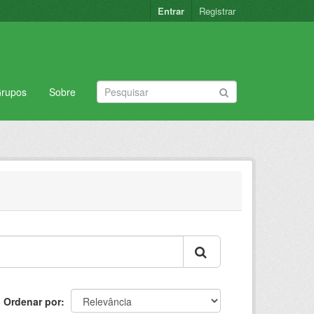
Entrar
Registrar
rupos
Sobre
Ordenar por