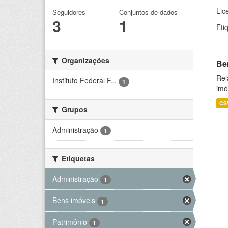
Lic
Seguidores
Conjuntos de dados
3
1
Eti
Organizações
Be
Rel
Instituto Federal F...
1
imó
CS
Grupos
Administração
1
Etiquetas
Administração
1
Bens imóveis
1
Patrimônio
1