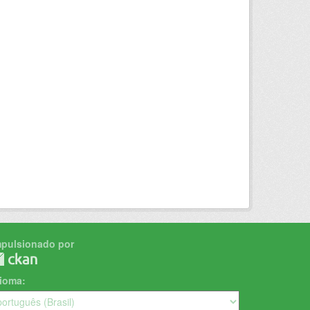
mpulsionado por
dioma