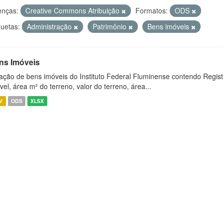
enças:
Creative Commons Atribuição
Formatos:
ODS
quetas:
Administração
Patrimônio
Bens imóveis
ns Imóveis
ação de bens imóveis do Instituto Federal Fluminense contendo Regist
vel, área m² do terreno, valor do terreno, área...
V
ODS
XLSX