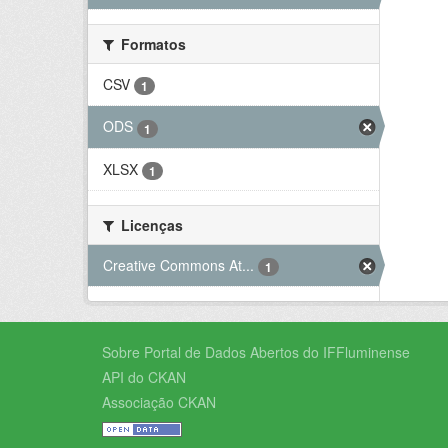
Formatos
CSV
1
ODS
1
XLSX
1
Licenças
Creative Commons At...
1
Sobre Portal de Dados Abertos do IFFluminense
API do CKAN
Associação CKAN