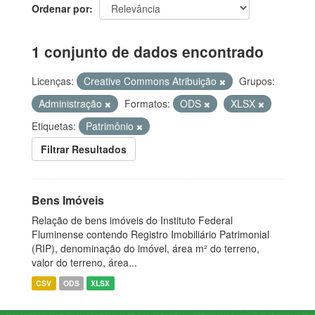
Ordenar por
1 conjunto de dados encontrado
Licenças:
Creative Commons Atribuição
Grupos:
Administração
Formatos:
ODS
XLSX
Etiquetas:
Patrimônio
Filtrar Resultados
Bens Imóveis
Relação de bens imóveis do Instituto Federal
Fluminense contendo Registro Imobiliário Patrimonial
(RIP), denominação do imóvel, área m² do terreno,
valor do terreno, área...
CSV
ODS
XLSX