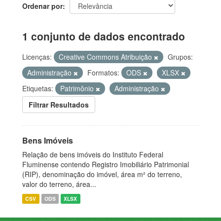
Ordenar por
1 conjunto de dados encontrado
Licenças:
Creative Commons Atribuição
Grupos:
Administração
Formatos:
ODS
XLSX
Etiquetas:
Patrimônio
Administração
Filtrar Resultados
Bens Imóveis
Relação de bens imóveis do Instituto Federal
Fluminense contendo Registro Imobiliário Patrimonial
(RIP), denominação do imóvel, área m² do terreno,
valor do terreno, área...
CSV
ODS
XLSX