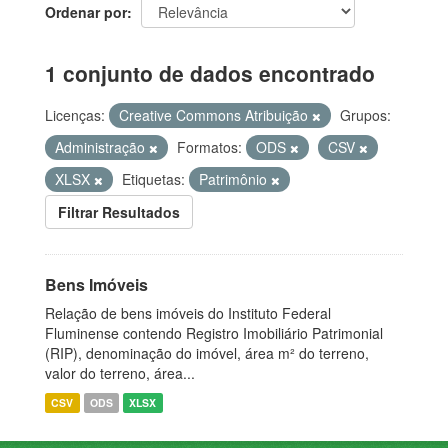
Ordenar por
1 conjunto de dados encontrado
Licenças:
Creative Commons Atribuição
Grupos:
Administração
Formatos:
ODS
CSV
XLSX
Etiquetas:
Patrimônio
Filtrar Resultados
Bens Imóveis
Relação de bens imóveis do Instituto Federal
Fluminense contendo Registro Imobiliário Patrimonial
(RIP), denominação do imóvel, área m² do terreno,
valor do terreno, área...
CSV
ODS
XLSX