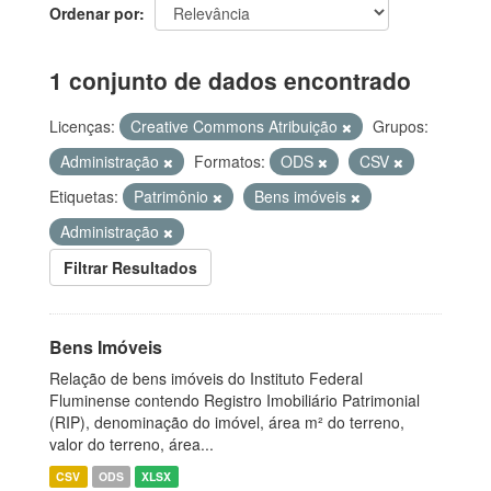
Ordenar por
1 conjunto de dados encontrado
Licenças:
Creative Commons Atribuição
Grupos:
Administração
Formatos:
ODS
CSV
Etiquetas:
Patrimônio
Bens imóveis
Administração
Filtrar Resultados
Bens Imóveis
Relação de bens imóveis do Instituto Federal
Fluminense contendo Registro Imobiliário Patrimonial
(RIP), denominação do imóvel, área m² do terreno,
valor do terreno, área...
CSV
ODS
XLSX