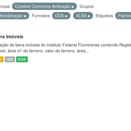
enças:
Creative Commons Atribuição
Grupos:
dministração
Formatos:
ODS
XLSX
Etiquetas:
Patrim
ns Imóveis
ação de bens imóveis do Instituto Federal Fluminense contendo Regist
vel, área m² do terreno, valor do terreno, área...
V
ODS
XLSX