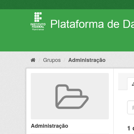
Pular
para
o
conteúdo
Grupos
Administração
Administração
1 