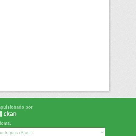
mpulsionado por
dioma