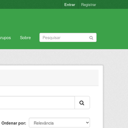
Entrar
Registrar
rupos
Sobre
Ordenar por