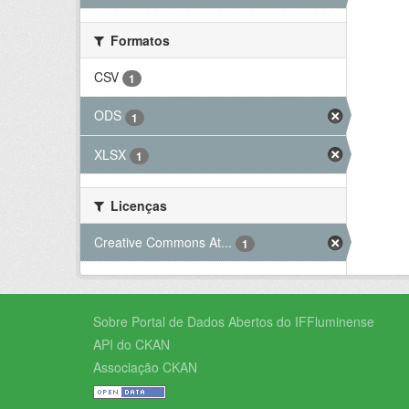
Formatos
CSV
1
ODS
1
XLSX
1
Licenças
Creative Commons At...
1
Sobre Portal de Dados Abertos do IFFluminense
API do CKAN
Associação CKAN