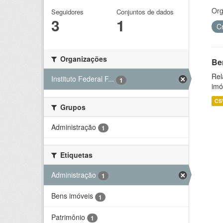
Org
Seguidores
Conjuntos de dados
3
1
C
Organizações
Be
Rel
Instituto Federal F...
1
imó
CS
Grupos
Administração
1
Etiquetas
Administração
1
Bens imóveis
1
Patrimônio
1