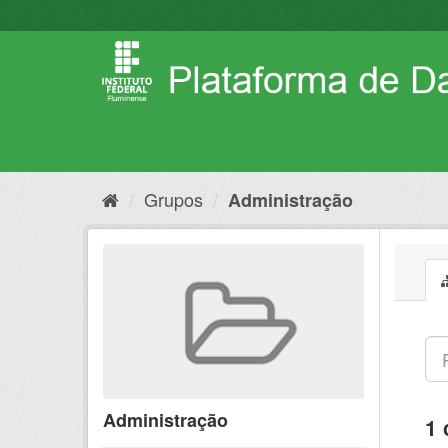
Pular
para
o
conteúdo
Grupos
Administração
Administração
1 