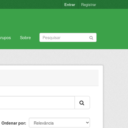
Entrar
Registrar
rupos
Sobre
Ordenar por