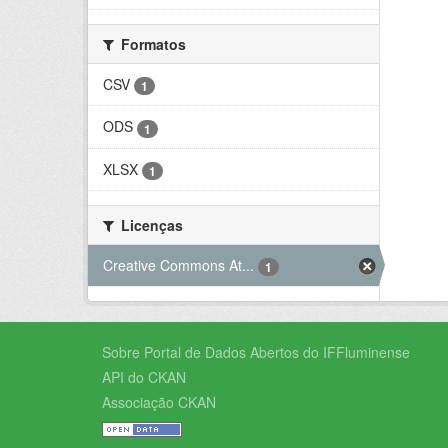
Formatos
CSV
1
ODS
1
XLSX
1
Licenças
Creative Commons At...
1
Sobre Portal de Dados Abertos do IFFluminense
API do CKAN
Associação CKAN