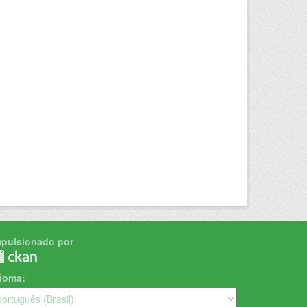
mpulsionado por
dioma