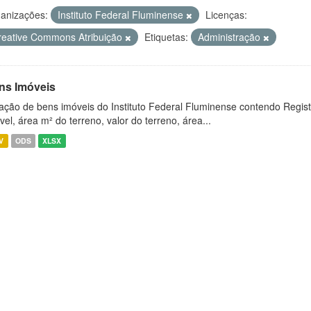
anizações:
Instituto Federal Fluminense
Licenças:
reative Commons Atribuição
Etiquetas:
Administração
ns Imóveis
ação de bens imóveis do Instituto Federal Fluminense contendo Regist
vel, área m² do terreno, valor do terreno, área...
V
ODS
XLSX