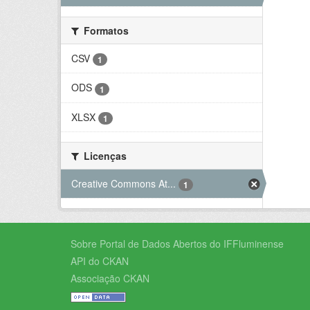
Formatos
CSV
1
ODS
1
XLSX
1
Licenças
Creative Commons At...
1
Sobre Portal de Dados Abertos do IFFluminense
API do CKAN
Associação CKAN