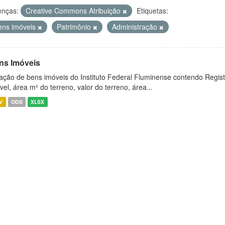
enças:
Creative Commons Atribuição
Etiquetas:
ens imóveis
Patrimônio
Administração
ns Imóveis
ação de bens imóveis do Instituto Federal Fluminense contendo Regist
vel, área m² do terreno, valor do terreno, área...
V
ODS
XLSX