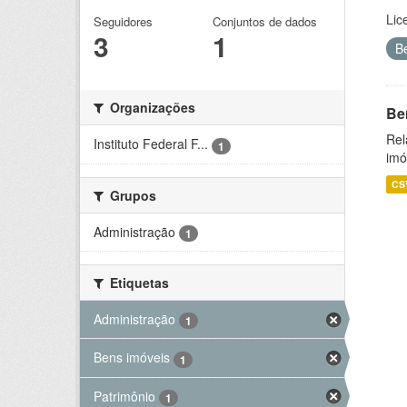
Lic
Seguidores
Conjuntos de dados
3
1
B
Organizações
Be
Rel
Instituto Federal F...
1
imó
CS
Grupos
Administração
1
Etiquetas
Administração
1
Bens imóveis
1
Patrimônio
1