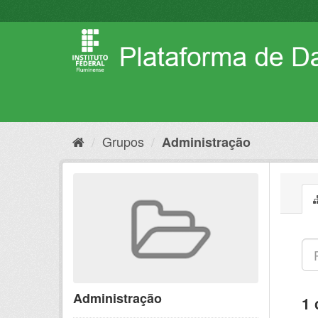
Pular
para
o
conteúdo
Grupos
Administração
Administração
1 