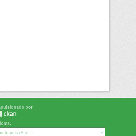
mpulsionado por
dioma