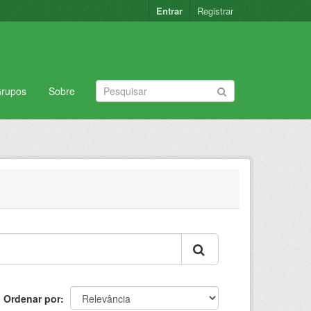
Entrar
Registrar
rupos
Sobre
Ordenar por