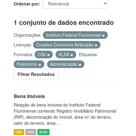
Ordenar por
1 conjunto de dados encontrado
Organizações:
Instituto Federal Fluminense
Licenças:
Creative Commons Atribuição
Formatos:
CSV
XLSX
Etiquetas:
Patrimônio
Administração
Filtrar Resultados
Bens Imóveis
Relação de bens imóveis do Instituto Federal
Fluminense contendo Registro Imobiliário Patrimonial
(RIP), denominação do imóvel, área m² do terreno,
valor do terreno, área...
CSV
ODS
XLSX