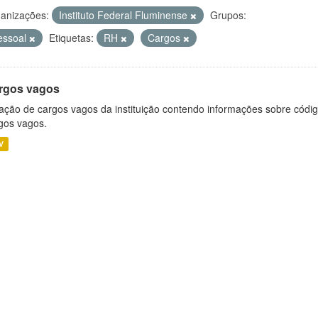
anizações:
Instituto Federal Fluminense
Grupos:
essoal
Etiquetas:
RH
Cargos
rgos vagos
ação de cargos vagos da instituição contendo informações sobre códig
gos vagos.
V