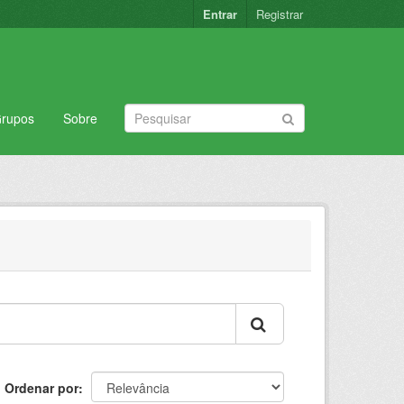
Entrar
Registrar
rupos
Sobre
Ordenar por