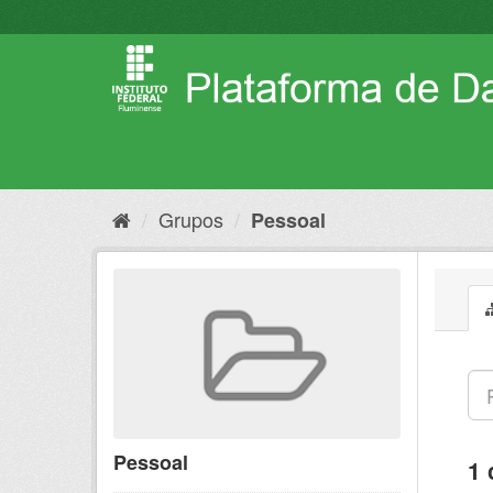
Pular
para
o
conteúdo
Grupos
Pessoal
Pessoal
1 