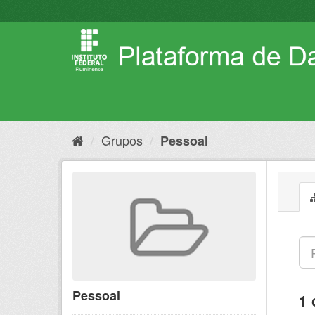
Pular
para
o
conteúdo
Grupos
Pessoal
Pessoal
1 