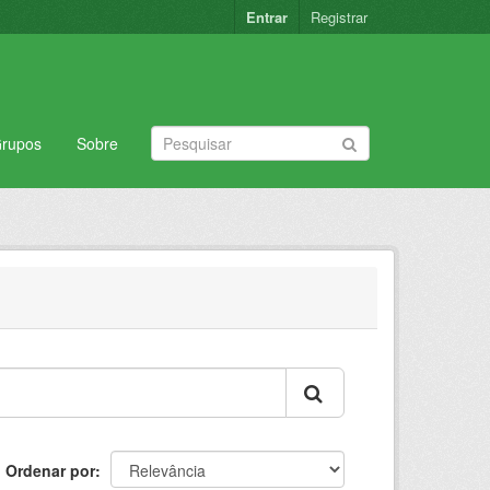
Entrar
Registrar
rupos
Sobre
Ordenar por