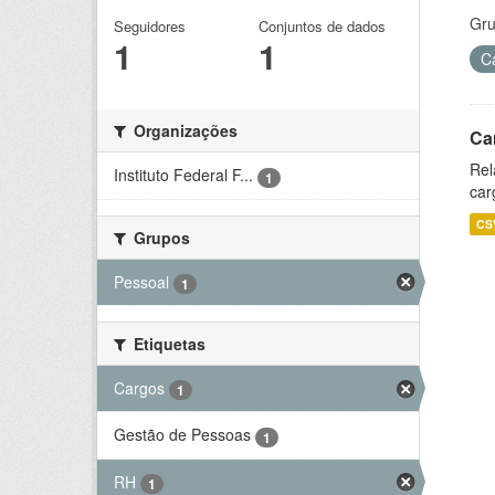
Gru
Seguidores
Conjuntos de dados
1
1
C
Organizações
Ca
Rel
Instituto Federal F...
1
car
CS
Grupos
Pessoal
1
Etiquetas
Cargos
1
Gestão de Pessoas
1
RH
1