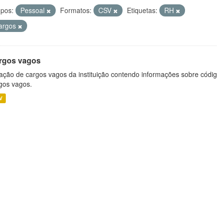
pos:
Pessoal
Formatos:
CSV
Etiquetas:
RH
argos
rgos vagos
ação de cargos vagos da instituição contendo informações sobre códig
gos vagos.
V