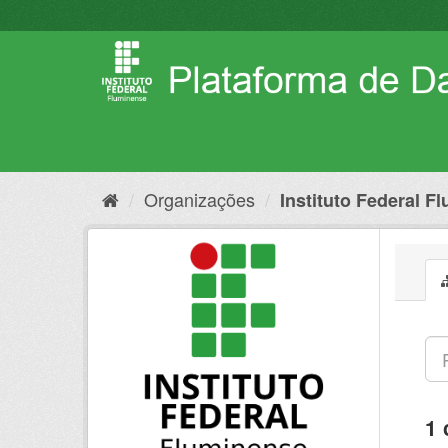
Pular
para
o
conteúdo
Organizações
Instituto Federal F
1 