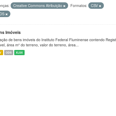
enças:
Creative Commons Atribuição
Formatos:
CSV
DS
ns Imóveis
ação de bens imóveis do Instituto Federal Fluminense contendo Regist
vel, área m² do terreno, valor do terreno, área...
V
ODS
XLSX