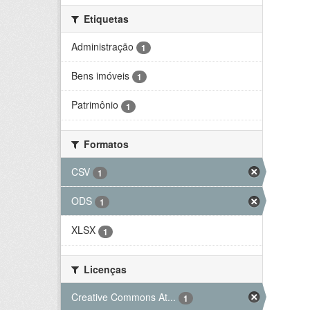
Etiquetas
Administração
1
Bens imóveis
1
Patrimônio
1
Formatos
CSV
1
ODS
1
XLSX
1
Licenças
Creative Commons At...
1