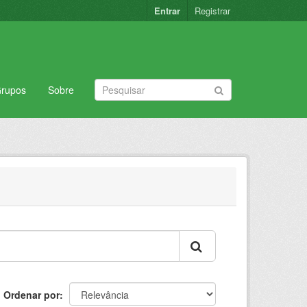
Entrar
Registrar
rupos
Sobre
Ordenar por