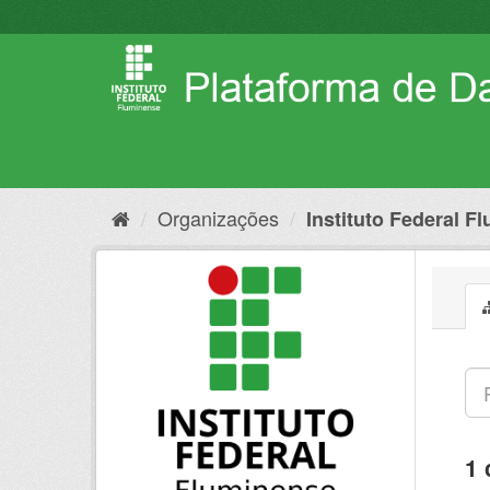
Pular
para
o
conteúdo
Organizações
Instituto Federal F
1 