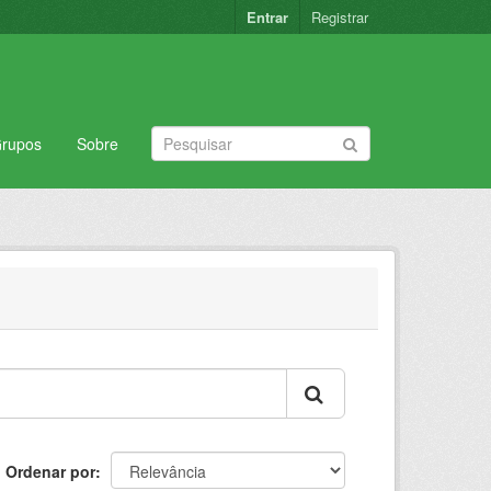
Entrar
Registrar
rupos
Sobre
Ordenar por