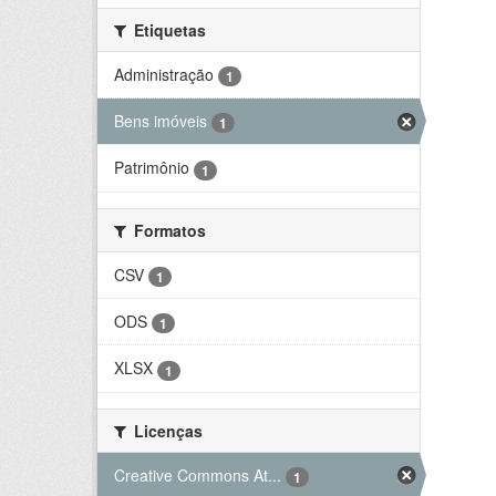
Etiquetas
Administração
1
Bens imóveis
1
Patrimônio
1
Formatos
CSV
1
ODS
1
XLSX
1
Licenças
Creative Commons At...
1