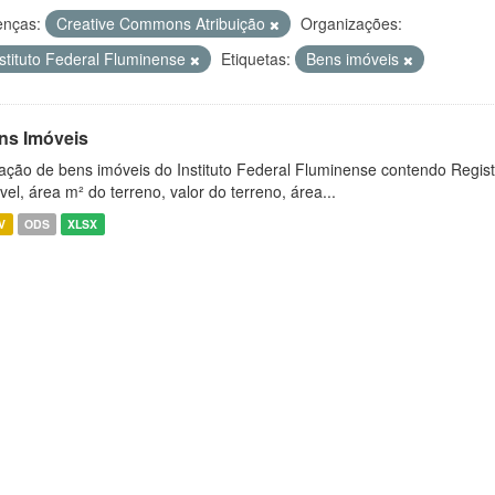
enças:
Creative Commons Atribuição
Organizações:
nstituto Federal Fluminense
Etiquetas:
Bens imóveis
ns Imóveis
ação de bens imóveis do Instituto Federal Fluminense contendo Regist
vel, área m² do terreno, valor do terreno, área...
V
ODS
XLSX