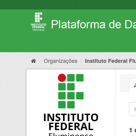
Pular
para
o
conteúdo
Organizações
Instituto Federal F
1 