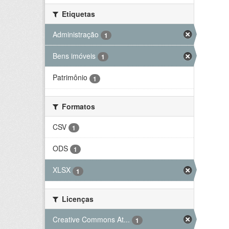
Etiquetas
Administração
1
Bens imóveis
1
Patrimônio
1
Formatos
CSV
1
ODS
1
XLSX
1
Licenças
Creative Commons At...
1