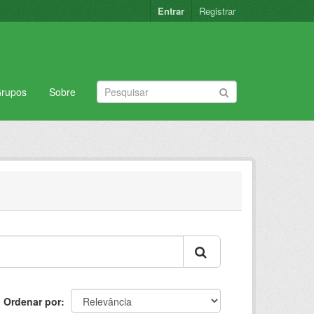
Entrar
Registrar
rupos
Sobre
Ordenar por