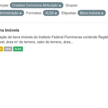
enças:
Creative Commons Atribuição
Grupos:
dministração
Formatos:
XLSX
Etiquetas:
Bens imóveis
ns Imóveis
ação de bens imóveis do Instituto Federal Fluminense contendo Regist
vel, área m² do terreno, valor do terreno, área...
V
ODS
XLSX