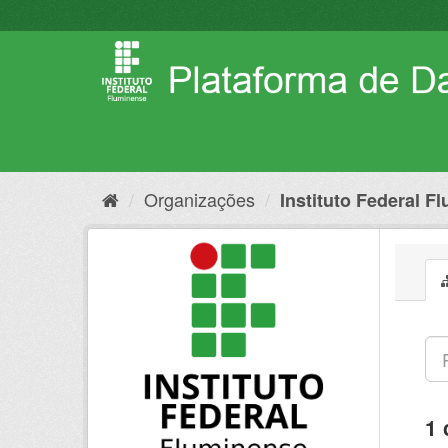
Pular
para
o
conteúdo
Organizações
Instituto Federal F
1 