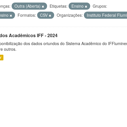
enças:
Outra (Aberta)
Etiquetas:
Ensino
Grupos:
nsino
Formatos:
CSV
Organizações:
Instituto Federal Flu
dos Acadêmicos IFF - 2024
ponibilização dos dados oriundos do Sistema Acadêmico do IFFluminen
re outros.
V