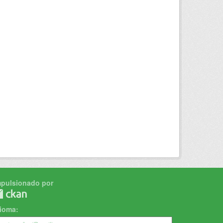
mpulsionado por
dioma