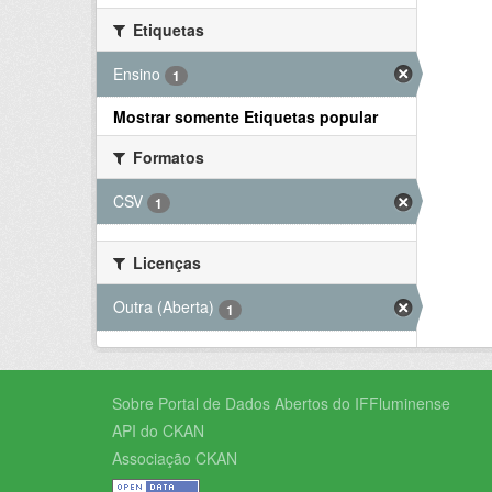
Etiquetas
Ensino
1
Mostrar somente Etiquetas popular
Formatos
CSV
1
Licenças
Outra (Aberta)
1
Sobre Portal de Dados Abertos do IFFluminense
API do CKAN
Associação CKAN