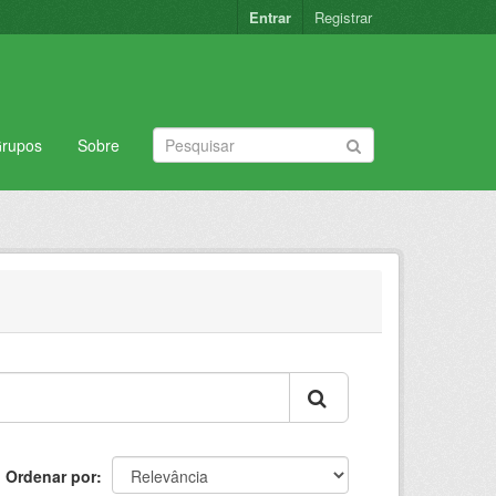
Entrar
Registrar
rupos
Sobre
Ordenar por