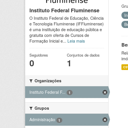
Gru
Instituto Federal Fluminense
I
O Instituto Federal de Educação, Ciência
e Tecnologia Fluminense (IFFluminense)
B
é uma instituição de educação pública e
gratuita com oferta de Cursos de
Formação Inicial e...
Leia mais
Be
Rel
Seguidores
Conjuntos de dados
imó
0
1
CS
Organizações
Instituto Federal F...
1
Grupos
Administração
1