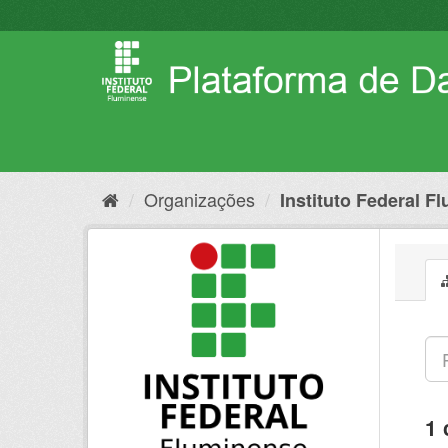
Pular
para
o
conteúdo
Organizações
Instituto Federal F
1 