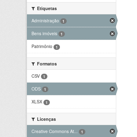
Etiquetas
Administração
1
Bens imóveis
1
Patrimônio
1
Formatos
CSV
1
ODS
1
XLSX
1
Licenças
Creative Commons At...
1