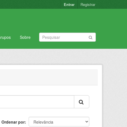
Entrar
Registrar
rupos
Sobre
Ordenar por