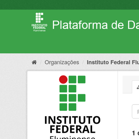
Pular
para
o
conteúdo
Organizações
Instituto Federal F
1 