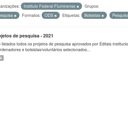
anizações:
Instituto Federal Fluminense
Grupos:
esquisa
Formatos:
ODS
Etiquetas:
Bolsistas
Pesquis
ojetos de pesquisa - 2021
 listados todos os projetos de pesquisa aprovados por Editais instituc
rdenadores e bolsistas/voluntários selecionados...
S