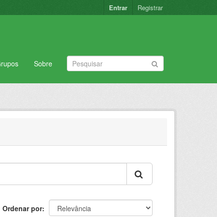
Entrar
Registrar
rupos
Sobre
Ordenar por